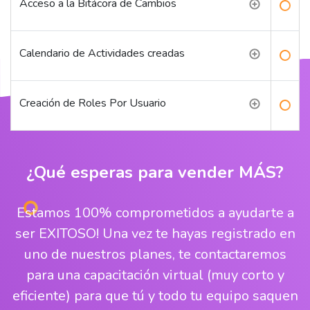
Acceso a la Bitácora de Cambios
Calendario de Actividades creadas
Creación de Roles Por Usuario
¿Qué esperas para vender MÁS?
Estamos 100% comprometidos a ayudarte a
ser EXITOSO! Una vez te hayas registrado en
uno de nuestros planes, te contactaremos
para una capacitación virtual (muy corto y
eficiente) para que tú y todo tu equipo saquen