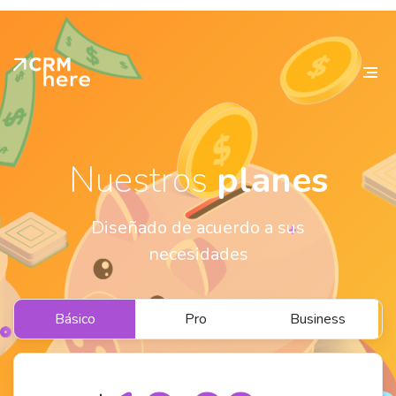
Nuestros
planes
Diseñado de acuerdo a sus
necesidades
Básico
Pro
Business