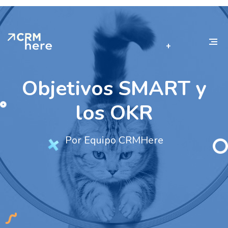
Objetivos SMART y
los OKR
Por Equipo CRMHere